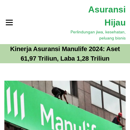
S
Asuransi
k
i
Hijau
p
t
Perlindungan jiwa, kesehatan,
o
peluang bisnis
c
o
Kinerja Asuransi Manulife 2024: Aset
n
61,97 Triliun, Laba 1,28 Triliun
t
e
n
t