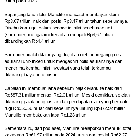
triliun pada 2023.
Sepanjang tahun lalu, Manulife mencatat membayar klaim
Rp3,67 triliun, naik dari posisi Rp3,47 triliun tahun sebelumnya.
Disebutkan juga, dalam periode ini nilai penebusan unit
(surrender) mengalami kenaikan menjadi Rp4,67 triliun
dibandingkan Rp4,4 triliun.
Surrender adalah klaim yang diajukan oleh pemegang polis
asuransi unit-linked untuk mengakhiri polis asuransinya dan
menerima kembali nilai investasi yang telah terkumpul,
dikurangi biaya penebusan.
Capaian ini membuat laba sebelum pajak Manulife naik dari
Rp587,31 miliar menjadi Rp2,01 triliun. Meski demikian, setelah
dikurangi pajak penghasilan dan pendapatan lain yang berbalik
rugi Rp559,56 miliar dari sebelumnya untung Rp872,92 miliar,
Manulife membukukan laba Rp1,28 triliun.
Sementara itu, dari pos aset, Manulife melaporkan memiliki total
kekayaan Rp61,97 triliun pada 2024, turun dari posisi Rp62,27