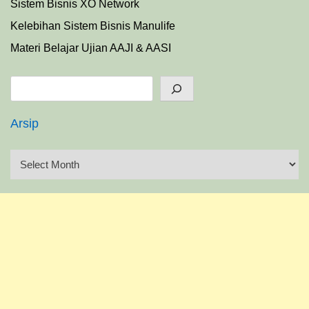
Sistem Bisnis XO Network
Kelebihan Sistem Bisnis Manulife
Materi Belajar Ujian AAJI & AASI
Search
Arsip
A
r
s
i
p