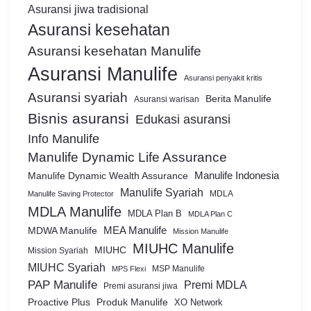
Asuransi jiwa tradisional
Asuransi kesehatan
Asuransi kesehatan Manulife
Asuransi Manulife
Asuransi penyakit kritis
Asuransi syariah
Berita Manulife
Asuransi warisan
Bisnis asuransi
Edukasi asuransi
Info Manulife
Manulife Dynamic Life Assurance
Manulife Dynamic Wealth Assurance
Manulife Indonesia
Manulife Syariah
MDLA
Manulife Saving Protector
MDLA Manulife
MDLA Plan B
MDLA Plan C
MEA Manulife
MDWA Manulife
Mission Manulife
MIUHC Manulife
MIUHC
Mission Syariah
MIUHC Syariah
MSP Manulife
MPS Flexi
PAP Manulife
Premi MDLA
Premi asuransi jiwa
Proactive Plus
Produk Manulife
XO Network