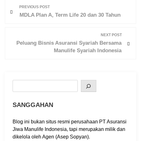
P
PREVIOUS POST
o
MDLA Plan A, Term Life 20 dan 30 Tahun
s
t
NEXT POST
n
Peluang Bisnis Asuransi Syariah Bersama
a
Manulife Syariah Indonesia
v
i
g
a
Search
t
i
SANGGAHAN
o
n
Blog ini bukan situs resmi perusahaan PT Asuransi
Jiwa Manulife Indonesia, tapi merupakan milik dan
dikelola oleh Agen (Asep Sopyan).