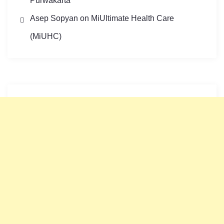
Purwakarta
Asep Sopyan
on
MiUltimate Health Care
(MiUHC)