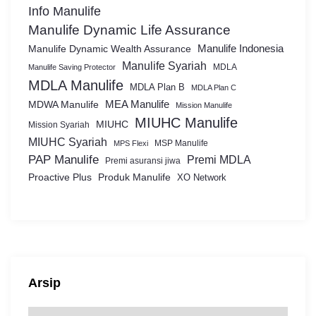
Info Manulife
Manulife Dynamic Life Assurance
Manulife Dynamic Wealth Assurance
Manulife Indonesia
Manulife Syariah
MDLA
Manulife Saving Protector
MDLA Manulife
MDLA Plan B
MDLA Plan C
MEA Manulife
MDWA Manulife
Mission Manulife
MIUHC Manulife
MIUHC
Mission Syariah
MIUHC Syariah
MSP Manulife
MPS Flexi
PAP Manulife
Premi MDLA
Premi asuransi jiwa
Proactive Plus
Produk Manulife
XO Network
Arsip
A