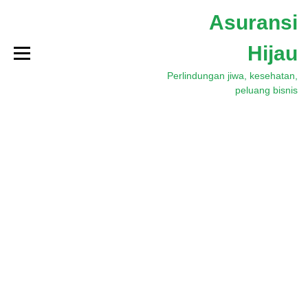
S
Asuransi
k
i
Hijau
p
t
Perlindungan jiwa, kesehatan,
o
peluang bisnis
c
o
n
t
e
n
t