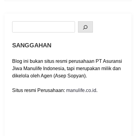
v
i
g
Search
a
t
i
SANGGAHAN
o
n
Blog ini bukan situs resmi perusahaan PT Asuransi
Jiwa Manulife Indonesia, tapi merupakan milik dan
dikelola oleh Agen (Asep Sopyan).
Situs resmi Perusahaan:
manulife.co.id
.