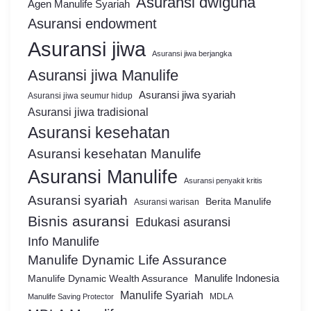
Asuransi dwiguna
Agen Manulife Syariah
Asuransi endowment
Asuransi jiwa
Asuransi jiwa berjangka
Asuransi jiwa Manulife
Asuransi jiwa syariah
Asuransi jiwa seumur hidup
Asuransi jiwa tradisional
Asuransi kesehatan
Asuransi kesehatan Manulife
Asuransi Manulife
Asuransi penyakit kritis
Asuransi syariah
Berita Manulife
Asuransi warisan
Bisnis asuransi
Edukasi asuransi
Info Manulife
Manulife Dynamic Life Assurance
Manulife Dynamic Wealth Assurance
Manulife Indonesia
Manulife Syariah
MDLA
Manulife Saving Protector