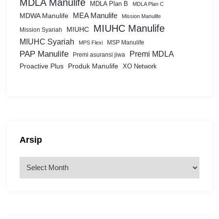
MDLA Manulife
MDLA Plan B
MDLA Plan C
MEA Manulife
MDWA Manulife
Mission Manulife
MIUHC Manulife
MIUHC
Mission Syariah
MIUHC Syariah
MSP Manulife
MPS Flexi
PAP Manulife
Premi MDLA
Premi asuransi jiwa
Proactive Plus
Produk Manulife
XO Network
Arsip
A
r
s
i
p