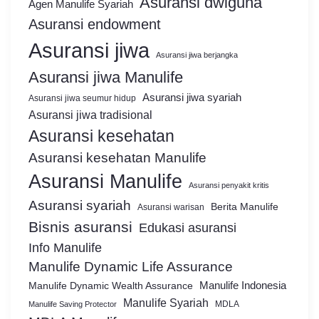
Asuransi dwiguna
Agen Manulife Syariah
Asuransi endowment
Asuransi jiwa
Asuransi jiwa berjangka
Asuransi jiwa Manulife
Asuransi jiwa syariah
Asuransi jiwa seumur hidup
Asuransi jiwa tradisional
Asuransi kesehatan
Asuransi kesehatan Manulife
Asuransi Manulife
Asuransi penyakit kritis
Asuransi syariah
Berita Manulife
Asuransi warisan
Bisnis asuransi
Edukasi asuransi
Info Manulife
Manulife Dynamic Life Assurance
Manulife Dynamic Wealth Assurance
Manulife Indonesia
Manulife Syariah
MDLA
Manulife Saving Protector