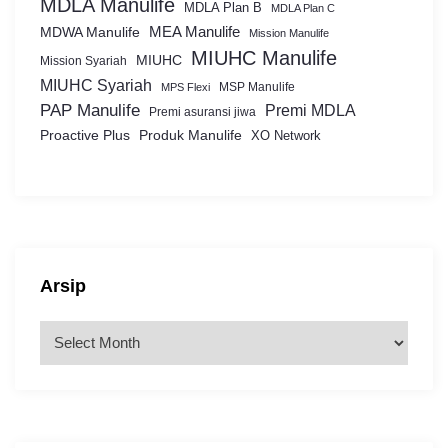
MDLA Manulife
MDLA Plan B
MDLA Plan C
MEA Manulife
MDWA Manulife
Mission Manulife
MIUHC Manulife
MIUHC
Mission Syariah
MIUHC Syariah
MSP Manulife
MPS Flexi
PAP Manulife
Premi MDLA
Premi asuransi jiwa
Proactive Plus
Produk Manulife
XO Network
Arsip
A
r
s
i
p