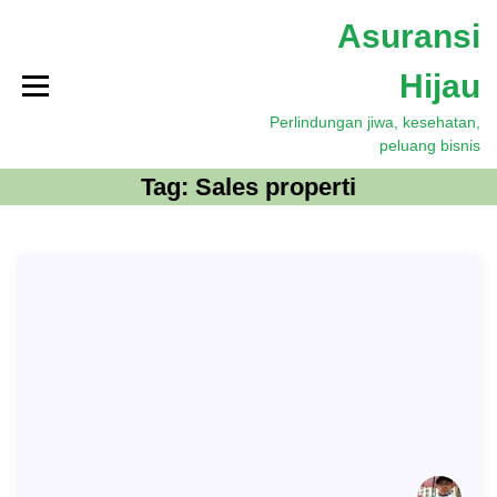
S
Asuransi
k
i
Hijau
p
t
Perlindungan jiwa, kesehatan,
o
peluang bisnis
c
o
Tag:
Sales properti
n
t
e
n
t