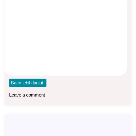
Estate Planning Modern: Asuransi
Jiwa Seumur Hidup 10 Miliar
Asep Sopyan
On
September 28, 2025
By
Asuransi Jiwa
Bagi mereka yang telah mencapai taraf kehidupan
sejahtera, persoalan terbesar bukan lagi sekadar menjaga
arus
Baca lebih lanjut
Leave a comment