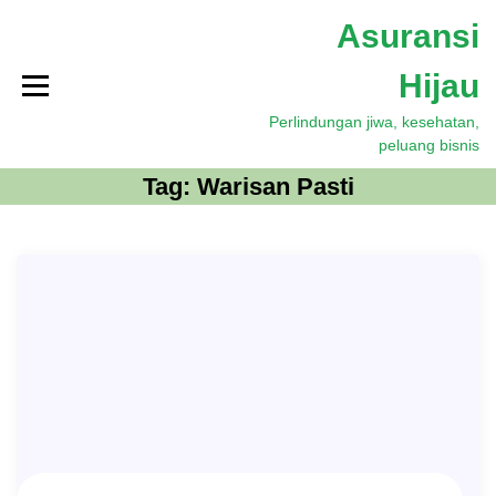
S
Asuransi
k
i
Hijau
p
t
Perlindungan jiwa, kesehatan,
o
peluang bisnis
c
o
Tag:
Warisan Pasti
n
t
e
n
t