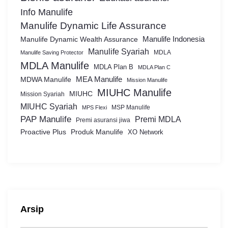
Info Manulife
Manulife Dynamic Life Assurance
Manulife Dynamic Wealth Assurance
Manulife Indonesia
Manulife Syariah
MDLA
Manulife Saving Protector
MDLA Manulife
MDLA Plan B
MDLA Plan C
MEA Manulife
MDWA Manulife
Mission Manulife
MIUHC Manulife
MIUHC
Mission Syariah
MIUHC Syariah
MSP Manulife
MPS Flexi
PAP Manulife
Premi MDLA
Premi asuransi jiwa
Proactive Plus
Produk Manulife
XO Network
Arsip