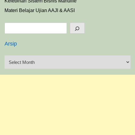
Kelebihan Sistem Bisnis Manulife
Materi Belajar Ujian AAJI & AASI
Search
Arsip
A
r
s
i
p