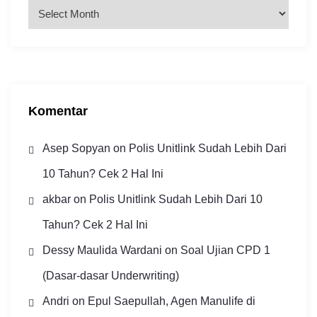
A
r
s
i
p
Komentar
Asep Sopyan
on
Polis Unitlink Sudah Lebih Dari
10 Tahun? Cek 2 Hal Ini
akbar
on
Polis Unitlink Sudah Lebih Dari 10
Tahun? Cek 2 Hal Ini
Dessy Maulida Wardani
on
Soal Ujian CPD 1
(Dasar-dasar Underwriting)
Andri
on
Epul Saepullah, Agen Manulife di