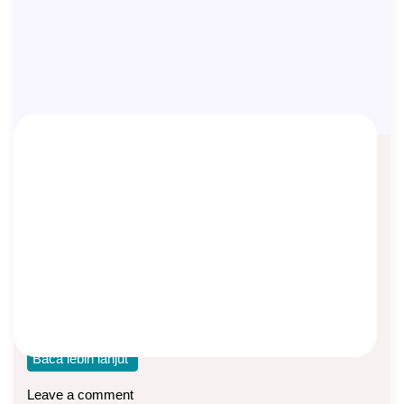
Mempersiapkan Warisan 1 Miliar,
Berapa Preminya
Asep Sopyan
On
September 23, 2025
By
Asuransi Jiwa
Bagi kebanyakan orang di Indonesia, uang 1 miliar Rupiah
masih merupakan angka yang terbilang besar.
Baca lebih lanjut
Leave a comment