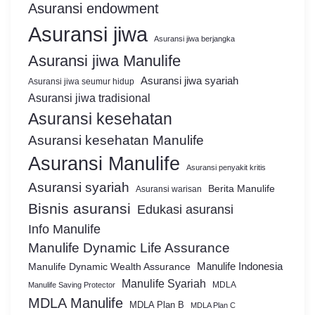
Asuransi endowment
Asuransi jiwa
Asuransi jiwa berjangka
Asuransi jiwa Manulife
Asuransi jiwa syariah
Asuransi jiwa seumur hidup
Asuransi jiwa tradisional
Asuransi kesehatan
Asuransi kesehatan Manulife
Asuransi Manulife
Asuransi penyakit kritis
Asuransi syariah
Berita Manulife
Asuransi warisan
Bisnis asuransi
Edukasi asuransi
Info Manulife
Manulife Dynamic Life Assurance
Manulife Dynamic Wealth Assurance
Manulife Indonesia
Manulife Syariah
MDLA
Manulife Saving Protector
MDLA Manulife
MDLA Plan B
MDLA Plan C