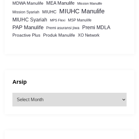
MEA Manulife
MDWA Manulife
Mission Manulife
MIUHC Manulife
MIUHC
Mission Syariah
MIUHC Syariah
MSP Manulife
MPS Flexi
PAP Manulife
Premi MDLA
Premi asuransi jiwa
Proactive Plus
Produk Manulife
XO Network
Arsip
A
r
s
i
p