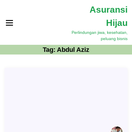
S
Asuransi
k
i
Hijau
p
t
Perlindungan jiwa, kesehatan,
o
peluang bisnis
c
o
Tag:
Abdul Aziz
n
t
e
n
t