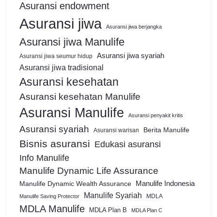
Asuransi endowment
Asuransi jiwa
Asuransi jiwa berjangka
Asuransi jiwa Manulife
Asuransi jiwa syariah
Asuransi jiwa seumur hidup
Asuransi jiwa tradisional
Asuransi kesehatan
Asuransi kesehatan Manulife
Asuransi Manulife
Asuransi penyakit kritis
Asuransi syariah
Berita Manulife
Asuransi warisan
Bisnis asuransi
Edukasi asuransi
Info Manulife
Manulife Dynamic Life Assurance
Manulife Dynamic Wealth Assurance
Manulife Indonesia
Manulife Syariah
MDLA
Manulife Saving Protector
MDLA Manulife
MDLA Plan B
MDLA Plan C