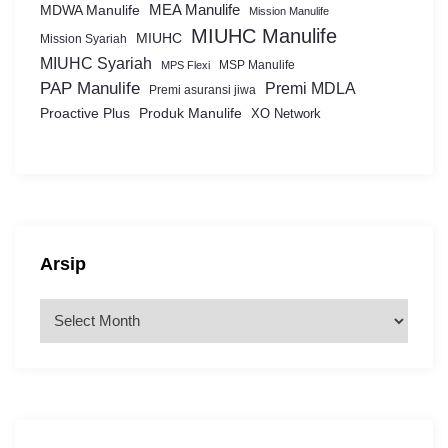
MEA Manulife
MDWA Manulife
Mission Manulife
MIUHC Manulife
MIUHC
Mission Syariah
MIUHC Syariah
MSP Manulife
MPS Flexi
PAP Manulife
Premi MDLA
Premi asuransi jiwa
Proactive Plus
Produk Manulife
XO Network
Arsip
A
r
s
i
p