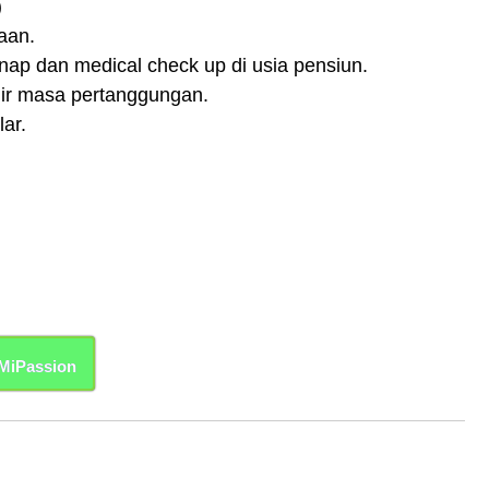
)
aan.
ap dan medical check up di usia pensiun.
khir masa pertanggungan.
ar.
MiPassion