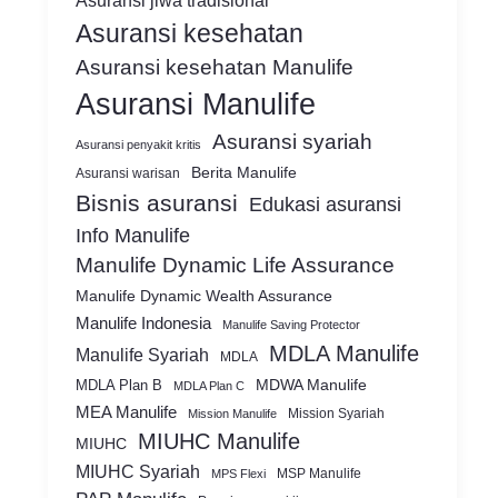
Asuransi jiwa tradisional
Asuransi kesehatan
Asuransi kesehatan Manulife
Asuransi Manulife
Asuransi syariah
Asuransi penyakit kritis
Berita Manulife
Asuransi warisan
Bisnis asuransi
Edukasi asuransi
Info Manulife
Manulife Dynamic Life Assurance
Manulife Dynamic Wealth Assurance
Manulife Indonesia
Manulife Saving Protector
MDLA Manulife
Manulife Syariah
MDLA
MDWA Manulife
MDLA Plan B
MDLA Plan C
MEA Manulife
Mission Syariah
Mission Manulife
MIUHC Manulife
MIUHC
MIUHC Syariah
MSP Manulife
MPS Flexi