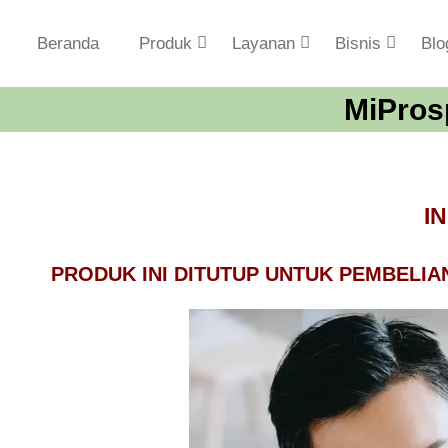
S
k
Beranda
Produk
Layanan
Bisnis
Blo
i
p
MiPros
t
o
c
o
I
n
t
PRODUK INI DITUTUP UNTUK PEMBELIA
e
n
t