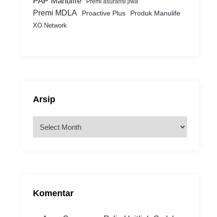
PAP Manulife
Premi asuransi jiwa
Premi MDLA
Proactive Plus
Produk Manulife
XO Network
Arsip
A
r
s
i
p
Komentar