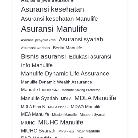
Asuransi jiwa tradisional
Asuransi kesehatan
Asuransi kesehatan Manulife
Asuransi Manulife
Asuransi syariah
Asuransi penyakit kritis
Berita Manulife
Asuransi warisan
Bisnis asuransi
Edukasi asuransi
Info Manulife
Manulife Dynamic Life Assurance
Manulife Dynamic Wealth Assurance
Manulife Indonesia
Manulife Saving Protector
MDLA Manulife
Manulife Syariah
MDLA
MDWA Manulife
MDLA Plan B
MDLA Plan C
MEA Manulife
Mission Syariah
Mission Manulife
MIUHC Manulife
MIUHC
MIUHC Syariah
MSP Manulife
MPS Flexi