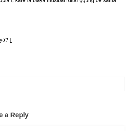
 rupiah, karena biaya musibah ditanggung bersama
ya? []
e a Reply