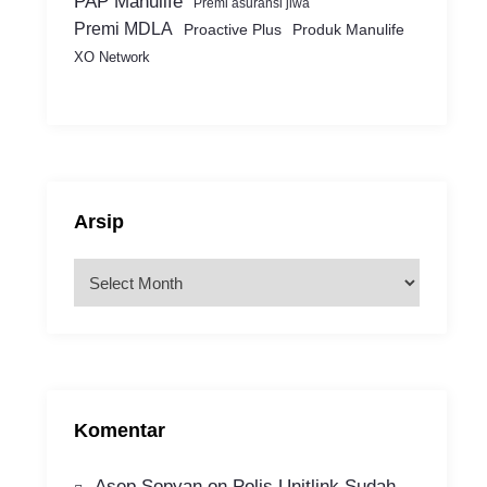
PAP Manulife
Premi asuransi jiwa
Premi MDLA
Proactive Plus
Produk Manulife
XO Network
Arsip
A
r
s
i
p
Komentar
Asep Sopyan
on
Polis Unitlink Sudah