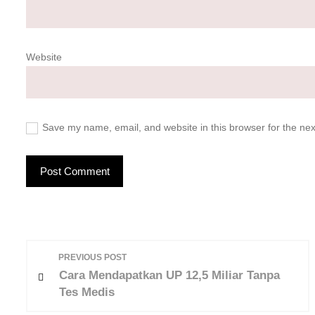
Website
Save my name, email, and website in this browser for the ne
P
PREVIOUS POST
o
Cara Mendapatkan UP 12,5 Miliar Tanpa
Tes Medis
s