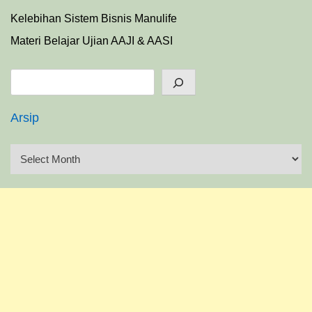
Kelebihan Sistem Bisnis Manulife
Materi Belajar Ujian AAJI & AASI
Search
Arsip
A
r
s
i
p