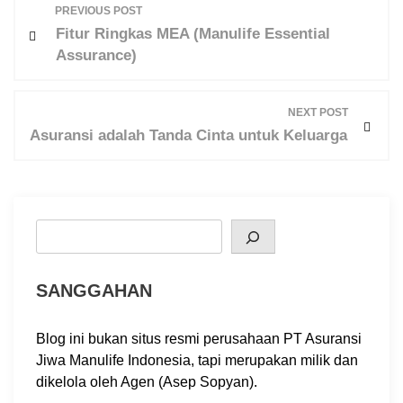
PREVIOUS POST
o
Fitur Ringkas MEA (Manulife Essential
s
Assurance)
t
n
NEXT POST
a
Asuransi adalah Tanda Cinta untuk Keluarga
v
i
g
a
Search
t
i
SANGGAHAN
o
n
Blog ini bukan situs resmi perusahaan PT Asuransi
Jiwa Manulife Indonesia, tapi merupakan milik dan
dikelola oleh Agen (Asep Sopyan).