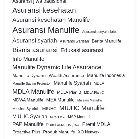
Asuransi jiwa tradisional
Asuransi kesehatan
Asuransi kesehatan Manulife
Asuransi Manulife
Asuransi penyakit kritis
Asuransi syariah
Berita Manulife
Asuransi warisan
Bisnis asuransi
Edukasi asuransi
Info Manulife
Manulife Dynamic Life Assurance
Manulife Dynamic Wealth Assurance
Manulife Indonesia
Manulife Syariah
MDLA
Manulife Saving Protector
MDLA Manulife
MDLA Plan B
MDLA Plan C
MEA Manulife
MDWA Manulife
Mission Manulife
MIUHC Manulife
MIUHC
Mission Syariah
MIUHC Syariah
MSP Manulife
MPS Flexi
PAP Manulife
Premi MDLA
Premi asuransi jiwa
Proactive Plus
Produk Manulife
XO Network